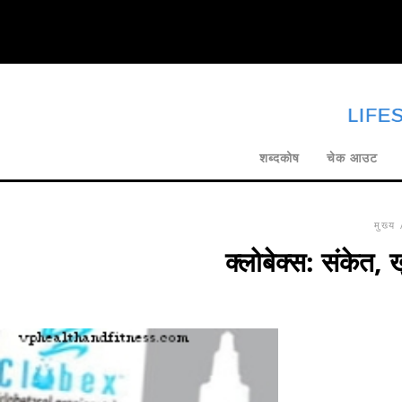
शब्दकोष
चेक आउट
मुख्य
क्लोबेक्स: संकेत,