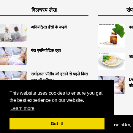
दिलचस्प लेख
सं
अनियंत्रित हँसी के कड़वे
का
गंदा एमनियोटिक द्रव
अल
सर्वाइकल पॉलीप को हटाने से पहले किस
De
तरह की परीक्षा?
को
This website uses cookies to ensure you get
the best experience on our website.
Learn more
Got it!
COPYRIGHT 2026 HTTPS://LIFESTYLEMED.NET
क्लोबेक्स: संकेत,
और साइड इफेक्ट्स