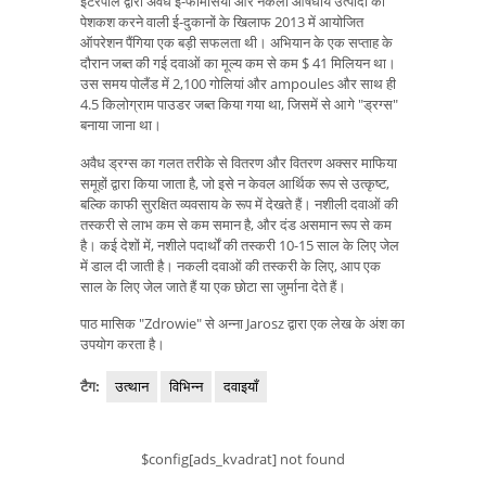
इंटरपोल द्वारा अवैध ई-फार्मेसियों और नकली औषधीय उत्पादों की
पेशकश करने वाली ई-दुकानों के खिलाफ 2013 में आयोजित
ऑपरेशन पैंगिया एक बड़ी सफलता थी। अभियान के एक सप्ताह के
दौरान जब्त की गई दवाओं का मूल्य कम से कम $ 41 मिलियन था।
उस समय पोलैंड में 2,100 गोलियां और ampoules और साथ ही
4.5 किलोग्राम पाउडर जब्त किया गया था, जिसमें से आगे "ड्रग्स"
बनाया जाना था।
अवैध ड्रग्स का गलत तरीके से वितरण और वितरण अक्सर माफिया
समूहों द्वारा किया जाता है, जो इसे न केवल आर्थिक रूप से उत्कृष्ट,
बल्कि काफी सुरक्षित व्यवसाय के रूप में देखते हैं। नशीली दवाओं की
तस्करी से लाभ कम से कम समान है, और दंड असमान रूप से कम
है। कई देशों में, नशीले पदार्थों की तस्करी 10-15 साल के लिए जेल
में डाल दी जाती है। नकली दवाओं की तस्करी के लिए, आप एक
साल के लिए जेल जाते हैं या एक छोटा सा जुर्माना देते हैं।
पाठ मासिक "Zdrowie" से अन्ना Jarosz द्वारा एक लेख के अंश का
उपयोग करता है।
टैग:
उत्थान
विभिन्न
दवाइयाँ
$config[ads_kvadrat] not found