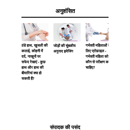
अनुशंसित
पोटेशियम
ठंडे हाथ, खुजली की
गर्भवती महिलाओं के
जोड़ों की चुंबकीय
जैव रास
कलाई, कोहनी में
लिए प्रोफ़ाइल -
अनुनाद इमेजिंग
अध्ययन म
दर्द, नाखूनों पर
गर्भवती महिला को
सफेद रेखाएं - कुछ
कौन से परीक्षण करने
हाथ और हाथ की
चाहिए?
बीमारियां क्या हो
सकती हैं?
संपादक की पसंद