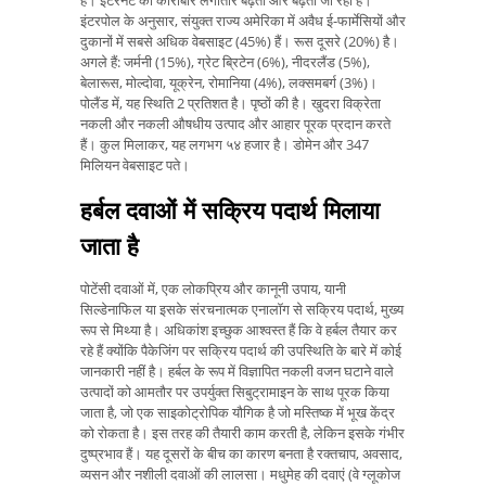
है। इंटरनेट का कारोबार लगातार बढ़ता और बढ़ता जा रहा है।
इंटरपोल के अनुसार, संयुक्त राज्य अमेरिका में अवैध ई-फार्मेसियों और
दुकानों में सबसे अधिक वेबसाइट (45%) हैं। रूस दूसरे (20%) है।
अगले हैं: जर्मनी (15%), ग्रेट ब्रिटेन (6%), नीदरलैंड (5%),
बेलारूस, मोल्दोवा, यूक्रेन, रोमानिया (4%), लक्समबर्ग (3%)।
पोलैंड में, यह स्थिति 2 प्रतिशत है। पृष्ठों की है। खुदरा विक्रेता
नकली और नकली औषधीय उत्पाद और आहार पूरक प्रदान करते
हैं। कुल मिलाकर, यह लगभग ५४ हजार है। डोमेन और 347
मिलियन वेबसाइट पते।
हर्बल दवाओं में सक्रिय पदार्थ मिलाया
जाता है
पोटेंसी दवाओं में, एक लोकप्रिय और कानूनी उपाय, यानी
सिल्डेनाफिल या इसके संरचनात्मक एनालॉग से सक्रिय पदार्थ, मुख्य
रूप से मिथ्या है। अधिकांश इच्छुक आश्वस्त हैं कि वे हर्बल तैयार कर
रहे हैं क्योंकि पैकेजिंग पर सक्रिय पदार्थ की उपस्थिति के बारे में कोई
जानकारी नहीं है। हर्बल के रूप में विज्ञापित नकली वजन घटाने वाले
उत्पादों को आमतौर पर उपर्युक्त सिबुट्रामाइन के साथ पूरक किया
जाता है, जो एक साइकोट्रोपिक यौगिक है जो मस्तिष्क में भूख केंद्र
को रोकता है। इस तरह की तैयारी काम करती है, लेकिन इसके गंभीर
दुष्प्रभाव हैं। यह दूसरों के बीच का कारण बनता है रक्तचाप, अवसाद,
व्यसन और नशीली दवाओं की लालसा। मधुमेह की दवाएं (वे ग्लूकोज