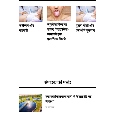
केनेल खा
ल्यूकोप्लाकिया या
लक्षण, उ
फ्रेग्मिन और
दूसरी गोली और
सफेद केराटोसिस -
माहवारी
एलाओने चूक गए
त्वचा की एक
प्रारंभिक स्थिति
संपादक की पसंद
क्या कोरोनोवायरस पानी से फैलता है? नई
व्यवस्था
समाचार