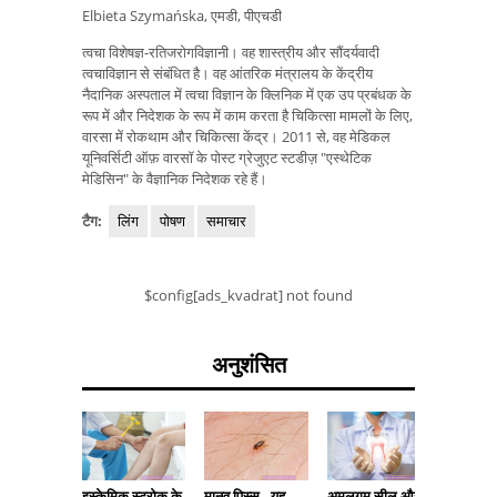
Elbieta Szymańska, एमडी, पीएचडी
त्वचा विशेषज्ञ-रतिजरोगविज्ञानी। वह शास्त्रीय और सौंदर्यवादी
त्वचाविज्ञान से संबंधित है। वह आंतरिक मंत्रालय के केंद्रीय
नैदानिक ​​अस्पताल में त्वचा विज्ञान के क्लिनिक में एक उप प्रबंधक के
रूप में और निदेशक के रूप में काम करता है चिकित्सा मामलों के लिए,
वारसा में रोकथाम और चिकित्सा केंद्र। 2011 से, वह मेडिकल
यूनिवर्सिटी ऑफ़ वारसॉ के पोस्ट ग्रेजुएट स्टडीज़ "एस्थेटिक
मेडिसिन" के वैज्ञानिक निदेशक रहे हैं।
टैग:
लिंग
पोषण
समाचार
$config[ads_kvadrat] not found
अनुशंसित
इस्केमिक स्ट्रोक के
मानव पिस्सू - यह
अमलगम सील और
चक्कर आ