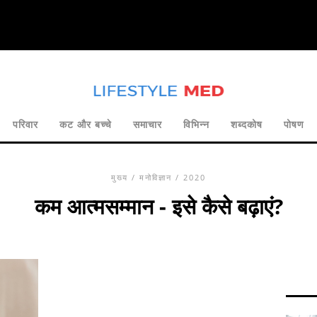
परिवार
कट और बच्चे
समाचार
विभिन्न
शब्दकोष
पोषण
मुख्य
/
मनोविज्ञान
/ 2020
कम आत्मसम्मान - इसे कैसे बढ़ाएं?