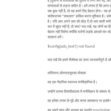
हैं (दुर्भाग्य से वास्तविक की तुलना में रुग्ण रूप से)
मान्यताओं से लड़ना कठिन है। हमें लगता है कि अगर हम
सब कुछ नहीं है, तो यह हमारे लिए बेहतर होगा। यह हमेशा 
संतोषजनक "सफलता" हासिल करना मुश्किल है। हमेशा
है। यदि आप अपने आप को छोड़ दें तो आप बाकी सभी 
रूप में सुंदर नहीं हैं, तो क्या? याद रखें, यह लोगों 
बेहतर नहीं मिलेगा क्योंकि दर्जनों लड़के आपको मार 
सराहना करें।
$config[ads_text1] not found
याद रखें कि हमारे विशेषज्ञ का उत्तर जानकारीपूर्ण है
तातियाना ओस्ताज़सुस्का-मोसाक
वह एक नैदानिक ​​स्वास्थ्य मनोवैज्ञानिक है।
उन्होंने वारसा विश्वविद्यालय में मनोविज्ञान के संकाय
वह हमेशा तनाव के मुद्दे और मानव कामकाज पर इसके प्र
वह अपने ज्ञान और अनुभव का उपयोग psycholog.com