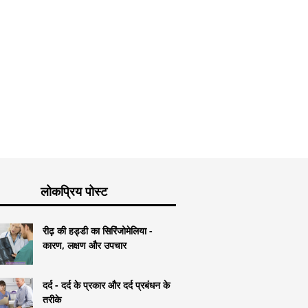
ज बीमारी से अच्छी तरह
मेरी बेटी के
क्या एक छुट्टी रोमांस सच्चे प्यार में
लिए 9 कदम
बदल सकती है?
लोकप्रिय पोस्ट
रीढ़ की हड्डी का सिरिंजोमेलिया -
कारण, लक्षण और उपचार
दर्द - दर्द के प्रकार और दर्द प्रबंधन के
तरीके