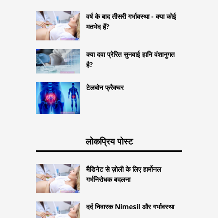
वर्ष के बाद तीसरी गर्भावस्था - क्या कोई
मतभेद हैं?
क्या दवा प्रेरित सुनवाई हानि वंशानुगत
है?
टेलबोन फ्रैक्चर
लोकप्रिय पोस्ट
मैडिनेट से ज़ोली के लिए हार्मोनल
गर्भनिरोधक बदलना
दर्द निवारक Nimesil और गर्भावस्था