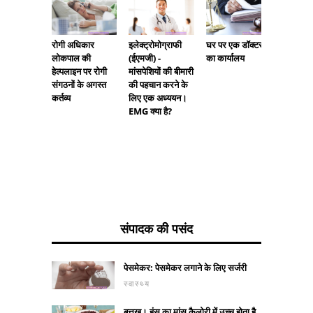
डॉ। एल्ब
रोगी अधिकार
घर पर एक डॉक्टर
इलेक्ट्रोमोग्राफी
स्टासीक:
लोकपाल की
का कार्यालय
(ईएमजी) -
एक बहुत ह
हेल्पलाइन पर रोगी
मांसपेशियों की बीमारी
और विशिष्
संगठनों के अगस्त
की पहचान करने के
कर्तव्य
लिए एक अध्ययन।
EMG क्या है?
संपादक की पसंद
पेसमेकर: पेसमेकर लगाने के लिए सर्जरी
स्वास्थ्य
बत्तख। हंस का मांस कैलोरी में उच्च होता है,