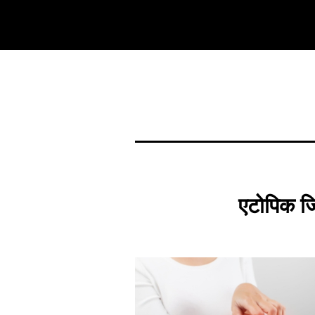
एटोपिक जि