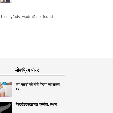
प्रतिशत
ासिस के लक्षण और
अप
ानव राउंडवॉर्म संक्रमण
ें?
$config[ads_kvadrat] not found
लोकप्रिय पोस्ट
क्या बछड़ों को नीचे गिराया जा सकता
है?
गैस्ट्रोइंटेस्टाइनल परजीवी: लक्षण