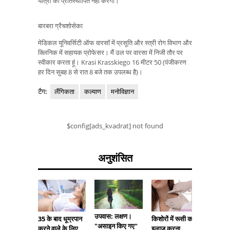
यात्रा को प्रतिस्थापित नहीं करेगा।
बारबरा ग्रैचशोसेका
मेडिकल यूनिवर्सिटी ऑफ वारसॉ में प्रसूति और स्त्री रोग विभाग और
क्लिनिक में सहायक प्रोफेसर। मैं उल पर वारसा में निजी तौर पर
स्वीकार करता हूं। Krasi Krasskiego 16 मीटर 50 (पंजीकरण
हर दिन सुबह 8 से रात 8 बजे तक उपलब्ध है)।
टैग:
लैंगिकता
कल्याण
मनोविज्ञान
$config[ads_kvadrat] not found
अनुशंसित
उपवास: लक्षण।
35 के बाद धूम्रपान
किशोरों में रूसी का
"असाइन किए गए"
करने वाले के लिए
इलाज करना