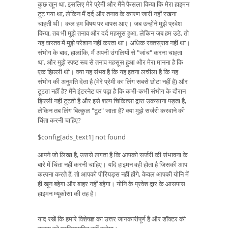
कुछ खून था, इसलिए मेरे प्रेमी और मैंने फैसला किया कि मेरा हाइमन
टूट गया था, लेकिन मैं दर्द और तनाव के कारण जारी नहीं रखना
चाहती थी। कल हम विषय पर वापस आए। जब उन्होंने मुझे प्रवेश
किया, तब भी मुझे तनाव और दर्द महसूस हुआ, लेकिन जब हम उठे, तो
यह वास्तव में मुझे परेशान नहीं करता था। अधिक रक्तस्राव नहीं था।
संभोग के बाद, हालांकि, मैं अपनी उंगलियों से "जांच" करना चाहता
था, और मुझे स्पष्ट रूप से तनाव महसूस हुआ और मेरा मानना ​​है कि
एक झिल्ली थी। क्या यह संभव है कि यह इतना लचीला है कि यह
संभोग की अनुमति देता है (मेरे प्रेमी का लिंग सबसे छोटा नहीं है) और
टूटता नहीं है? मैंने इंटरनेट पर पढ़ा है कि कभी-कभी संभोग के दौरान
झिल्ली नहीं टूटती है और इसे शल्य चिकित्सा द्वारा उकसाना पड़ता है,
लेकिन तब लिंग बिल्कुल "टूट" जाता है? क्या मुझे सर्जरी करवाने की
चिंता करनी चाहिए?
$config[ads_text1] not found
आपने जो लिखा है, उससे लगता है कि आपको सर्जरी की संभावना के
बारे में चिंता नहीं करनी चाहिए। यदि हाइमन वही होता है जिसकी आप
कल्पना करते हैं, तो आपको पीरियड्स नहीं होंगे, केवल आपकी योनि में
ही खून बहेगा और बाहर नहीं बहेगा। योनि के प्रवेश द्वार के आसपास
हाइमन म्यूकोसा की तह है।
याद रखें कि हमारे विशेषज्ञ का उत्तर जानकारीपूर्ण है और डॉक्टर की