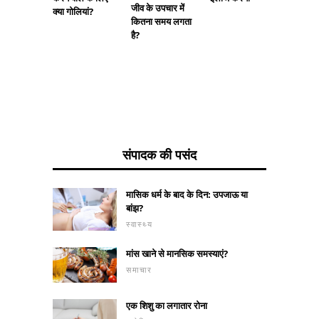
पाचन तंत
जीव के उपचार में
क्या गोलियां?
भूमिका, ब
कितना समय लगता
है?
संपादक की पसंद
मासिक धर्म के बाद के दिन: उपजाऊ या
बांझ?
स्वास्थ्य
मांस खाने से मानसिक समस्याएं?
समाचार
एक शिशु का लगातार रोना