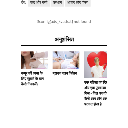
टैग:
कट और बच्चे
उत्थान
आहार और पोषण
$config[ads_kvadrat] not found
अनुशंसित
कपूर की त्वचा के
ब्राउन स्तन निर्वहन
गर्भनिरो
लिए मुंहासे के दाग
दोहरी खु
एक महिला का दिल
कैसे निकालें?
और एक पुरुष का
दिल - दिल का दौरा
कैसे आप और आप में
प्रकट होता है