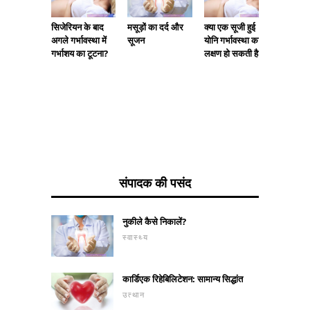
सिस्टिनो
सिजेरियन के बाद
मसूड़ों का दर्द और
क्या एक सूजी हुई
कारण, ल
अगले गर्भावस्था में
सूजन
योनि गर्भावस्था का
उपचार
गर्भाशय का टूटना?
लक्षण हो सकती है?
संपादक की पसंद
नुकीले कैसे निकालें?
स्वास्थ्य
कार्डिएक रिहेबिलिटेशन: सामान्य सिद्धांत
उत्थान