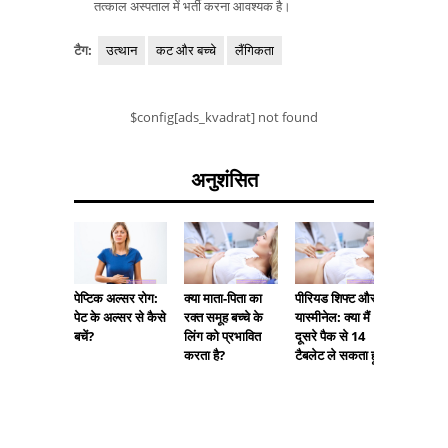
तत्काल अस्पताल में भर्ती करना आवश्यक है।
टैग:
उत्थान
कट और बच्चे
लैंगिकता
$config[ads_kvadrat] not found
अनुशंसित
क्या माता-पिता का
पीरियड शिफ्ट और
यज़ टैबल
पेप्टिक अल्सर रोग:
रक्त समूह बच्चे के
यास्मीनेल: क्या मैं
ल्यूटिन 5
पेट के अल्सर से कैसे
लिंग को प्रभावित
दूसरे पैक से 14
प्रभाव
बचें?
करता है?
टैबलेट ले सकता हूं?