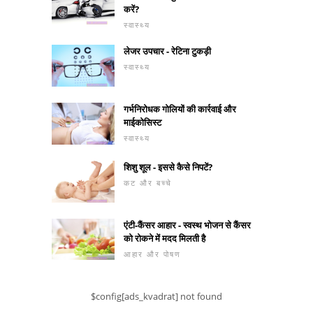
करें?
स्वास्थ्य
लेजर उपचार - रेटिना टुकड़ी
स्वास्थ्य
गर्भनिरोधक गोलियों की कार्रवाई और
माईकोसिस्ट
स्वास्थ्य
शिशु शूल - इससे कैसे निपटें?
कट और बच्चे
एंटी-कैंसर आहार - स्वस्थ भोजन से कैंसर
को रोकने में मदद मिलती है
आहार और पोषण
$config[ads_kvadrat] not found