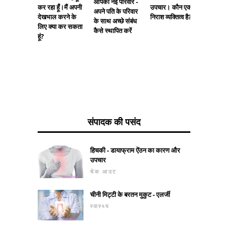
आपकी नई परिवार -
कर रहा हूँ।मैं अपनी
उपचार। कौन एक
कैसे करें
अपने पति के परिवार
देखभाल करने के
निराश व्यक्तित्व है?
के साथ अच्छे संबंध
लिए क्या कर सकता
कैसे स्थापित करें
हूं?
संपादक की पसंद
हिचकी - डायाफ्राम ऐंठन का कारण और
उपचार
चेक आउट
चीनी मिट्टी के बरतन मुकुट - एलर्जी
स्वास्थ्य