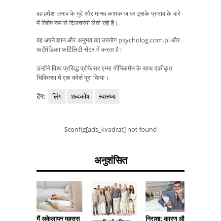
वह हमेशा तनाव के मुद्दे और मानव कामकाज पर इसके प्रभाव के बारे
में विशेष रूप से दिलचस्पी लेती रही है।
वह अपने ज्ञान और अनुभव का उपयोग psycholog.com.pl और
फर्टेमेडिका फर्टिलिटी सेंटर में करता है।
उन्होंने विश्व प्रसिद्ध प्रोफेसर एम्मा गोंनिकमैन के साथ एकीकृत
चिकित्सा में एक कोर्स पूरा किया।
टैग:
लिंग
शब्दकोष
स्वास्थ्य
$config[ads_kvadrat] not found
अनुशंसित
मैं अकेलापन महसूस
निराशा: कारण और
हस्तमैथुन 