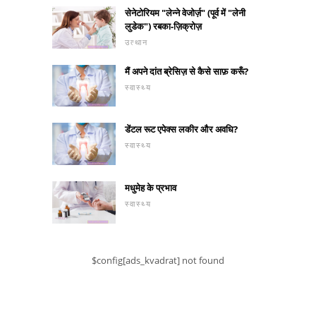
सेनेटोरियम "लेन्ने वेजोर्ज़" (पूर्व में "लेनी
लुडेक") रबका-ज़िक्रोज़
उत्थान
मैं अपने दांत ब्रेसिज़ से कैसे साफ़ करूँ?
स्वास्थ्य
डेंटल रूट एपेक्स लकीर और अवधि?
स्वास्थ्य
मधुमेह के प्रभाव
स्वास्थ्य
$config[ads_kvadrat] not found