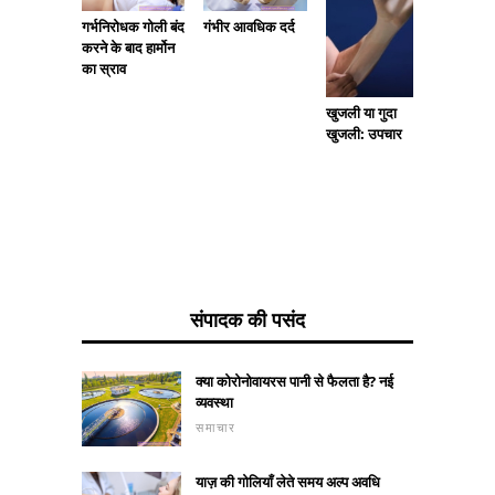
सोरियाट
गर्भनिरोधक गोली बंद
गंभीर आवधिक दर्द
करने के बाद हार्मोन
का स्राव
खुजली या गुदा
खुजली: उपचार
संपादक की पसंद
क्या कोरोनोवायरस पानी से फैलता है? नई
व्यवस्था
समाचार
याज़ की गोलियाँ लेते समय अल्प अवधि