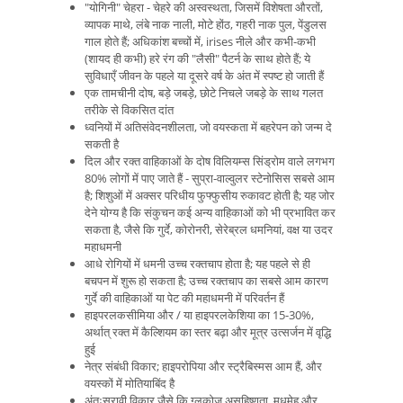
"योगिनी" चेहरा - चेहरे की अस्वस्थता, जिसमें विशेषता औरतों,
व्यापक माथे, लंबे नाक नाली, मोटे होंठ, गहरी नाक पुल, पेंडुलस
गाल होते हैं; अधिकांश बच्चों में, irises नीले और कभी-कभी
(शायद ही कभी) हरे रंग की "लैसी" पैटर्न के साथ होते हैं; ये
सुविधाएँ जीवन के पहले या दूसरे वर्ष के अंत में स्पष्ट हो जाती हैं
एक तामचीनी दोष, बड़े जबड़े, छोटे निचले जबड़े के साथ गलत
तरीके से विकसित दांत
ध्वनियों में अतिसंवेदनशीलता, जो वयस्कता में बहरेपन को जन्म दे
सकती है
दिल और रक्त वाहिकाओं के दोष विलियम्स सिंड्रोम वाले लगभग
80% लोगों में पाए जाते हैं - सुप्रा-वाल्वुलर स्टेनोसिस सबसे आम
है; शिशुओं में अक्सर परिधीय फुफ्फुसीय रुकावट होती है; यह जोर
देने योग्य है कि संकुचन कई अन्य वाहिकाओं को भी प्रभावित कर
सकता है, जैसे कि गुर्दे, कोरोनरी, सेरेब्रल धमनियां, वक्ष या उदर
महाधमनी
आधे रोगियों में धमनी उच्च रक्तचाप होता है; यह पहले से ही
बचपन में शुरू हो सकता है; उच्च रक्तचाप का सबसे आम कारण
गुर्दे की वाहिकाओं या पेट की महाधमनी में परिवर्तन हैं
हाइपरलकसीमिया और / या हाइपरलकेशिया का 15-30%,
अर्थात् रक्त में कैल्शियम का स्तर बढ़ा और मूत्र उत्सर्जन में वृद्धि
हुई
नेत्र संबंधी विकार; हाइपरोपिया और स्ट्रैबिस्मस आम हैं, और
वयस्कों में मोतियाबिंद है
अंतःस्रावी विकार जैसे कि ग्लूकोज असहिष्णुता, मधुमेह और