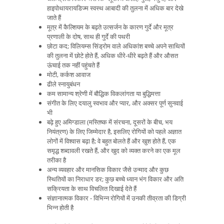
हाइपोथायरायडिज्म स्वस्थ आबादी की तुलना में अधिक बार देखे
जाते हैं
मूत्र में कैल्शियम के बढ़ते उत्सर्जन के कारण गुर्दे और मूत्र
प्रणाली के दोष, साथ ही गुर्दे की पथरी
छोटा कद; विलियम्स सिंड्रोम वाले अधिकांश बच्चे अपने साथियों
की तुलना में छोटे होते हैं, अधिक धीरे-धीरे बढ़ते हैं और औसत
ऊंचाई तक नहीं पहुंचते हैं
मोटी, कर्कश आवाज
ढीले स्नायुबंधन
कम सामान्य श्रेणी में बौद्धिक विकलांगता या बुद्धिमत्ता
संगीत के लिए दयालु स्वभाव और प्यार, और अक्सर पूर्ण सुनवाई
भी
बढ़े हुए अमिग्डाला (मस्तिष्क में संरचना, दूसरों के बीच, भय
नियंत्रण) के लिए जिम्मेदार है, इसलिए रोगियों को पहले अज्ञात
लोगों में विश्वास बढ़ा है; वे बहुत बोलते हैं और खुश होते हैं, एक
समृद्ध शब्दावली रखते हैं, और खुद को व्यक्त करने का एक मूल
तरीका है
अन्य व्यवहार और मानसिक विकार जैसे उन्माद और कुछ
स्थितियों का निराधार डर; कुछ बच्चे ध्यान भंग विकार और अति
सक्रियता के साथ विचलित दिखाई देते हैं
संज्ञानात्मक विकार - विभिन्न रोगियों में उनकी तीव्रता की डिग्री
भिन्न होती है