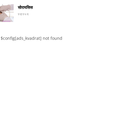
सोरायसिस
स्वास्थ्य
$config[ads_kvadrat] not found