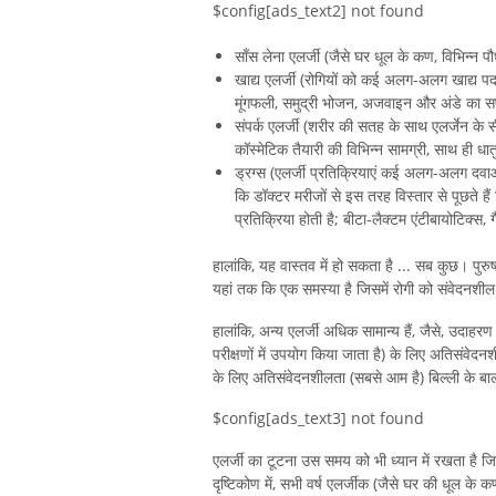
$config[ads_text2] not found
साँस लेना एलर्जी (जैसे घर धूल के कण, विभिन्न पौ
खाद्य एलर्जी (रोगियों को कई अलग-अलग खाद्य पदार
मूंगफली, समुद्री भोजन, अजवाइन और अंडे का सफेद
संपर्क एलर्जी (शरीर की सतह के साथ एलर्जेन के सी
कॉस्मेटिक तैयारी की विभिन्न सामग्री, साथ ही धात
ड्रग्स (एलर्जी प्रतिक्रियाएं कई अलग-अलग दवाओं
कि डॉक्टर मरीजों से इस तरह विस्तार से पूछते हैं क
प्रतिक्रिया होती है; बीटा-लैक्टम एंटीबायोटिक्
हालांकि, यह वास्तव में हो सकता है ... सब कुछ। पुरु
यहां तक ​​कि एक समस्या है जिसमें रोगी को संवेदनशील 
हालांकि, अन्य एलर्जी अधिक सामान्य हैं, जैसे, उदाहरण
परीक्षणों में उपयोग किया जाता है) के लिए अतिसंवेदनशी
के लिए अतिसंवेदनशीलता (सबसे आम है) बिल्ली के ब
$config[ads_text3] not found
एलर्जी का टूटना उस समय को भी ध्यान में रखता है जि
दृष्टिकोण में, सभी वर्ष एलर्जीक (जैसे घर की धूल के क