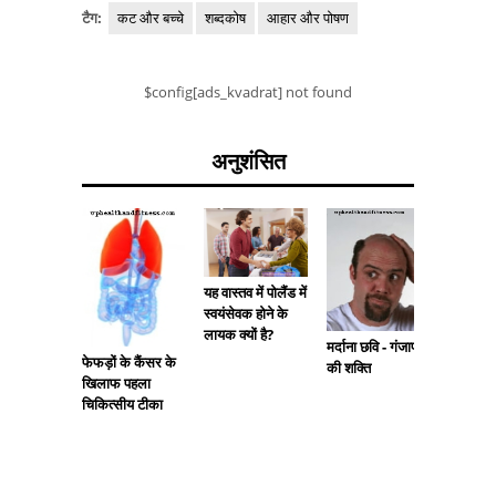
टैग:
कट और बच्चे
शब्दकोष
आहार और पोषण
$config[ads_kvadrat] not found
अनुशंसित
हेपेटाइटि
यह वास्तव में पोलैंड में
साथ लिव
स्वयंसेवक होने के
प्रत्यारो
लायक क्यों है?
मर्दाना छवि - गंजापन
फेफड़ों के कैंसर के
की शक्ति
खिलाफ पहला
चिकित्सीय टीका