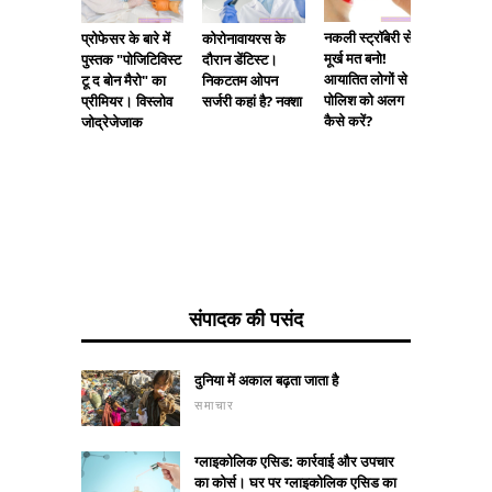
बच्चों और
नकली स्ट्रॉबेरी से
प्रोफेसर के बारे में
कोरोनावायरस के
लिए खेल 
मूर्ख मत बनो!
पुस्तक "पोजिटिविस्ट
दौरान डेंटिस्ट।
कब वापस
आयातित लोगों से
टू द बोन मैरो" का
निकटतम ओपन
पोलिश को अलग
प्रीमियर। विस्लोव
सर्जरी कहां है? नक्शा
कैसे करें?
जोद्रेजेजाक
संपादक की पसंद
दुनिया में अकाल बढ़ता जाता है
समाचार
ग्लाइकोलिक एसिड: कार्रवाई और उपचार
का कोर्स। घर पर ग्लाइकोलिक एसिड का