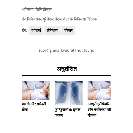
अग्निज़्का सिसिलीस्का
दंत चिकित्सक, यूरेडेंटल डेंटल सेंटर के चिकित्सा निदेशक
टैग:
दवाइयाँ
लैंगिकता
परिवार
$config[ads_kvadrat] not found
अनुशंसित
अवधि और गर्भवती
आर्थ्रोग्रोपियोसिस
अगर आप
फुफ्फुसशोथ: इसके
होना
और गर्भावस्था की
पीरियड्स 
कारण
योजना
क्या करें?