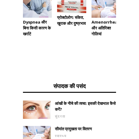
प्रोक्टोलोग: संकेत,
Dyspnea और
Amenorrhea
माइकोसि
खुराक और दुष्प्रभाव
बिना किसी कारण के
और अतिरिक्त
संज्ञाहरण
खर्राटे
गोलियां
ट्रायक्स
संपादक की पसंद
आंखों के नीचे की त्वचा: इसकी देखभाल कैसे
करें?
सुंदरता
सीमांत प्रमुखता पर वितरण
स्वास्थ्य