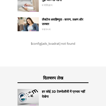
मनोविज्ञान
लैक्टोज असहिष्णुता - कारण, लक्षण और
उपचार
स्वास्थ्य
$config[ads_kvadrat] not found
दिलचस्प लेख
हर कोई 3D टेक्नोलॉजी में प्रभाव नहीं
देखेगा