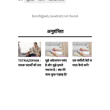
$config[ads_kvadrat] not found
अनुशंसित
TETRAZEPAM -
मुझे अकेलापन पसंद
एक शर्मीली बेटी की
SELF-H
मादक पदार्थों की लत
है और मुझे इससे
मदद कैसे करें?
ताकि आप
नफरत है। क्या मेरे
ठीक कर 
साथ कुछ गड़बड़ है?