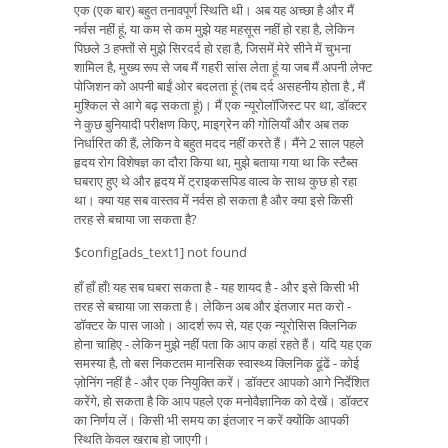
एक (एक बार) बहुत तनावपूर्ण स्थिति थी। अब यह अच्छा है और मैं
नर्वस नहीं हूं, या कम से कम मुझे यह महसूस नहीं हो रहा है, लेकिन
पिछले 3 हफ्तों से मुझे सिरदर्द हो रहा है, जिसमें मेरे सीने में चुभना
शामिल है, मुख्य रूप से जब मैं गहरी सांस लेता हूं या जब मैं अपनी लेफ्ट
पोजिशन को अपनी बाईं ओर बदलता हूं (तब दर्द असहनीय होता है , मैं
मुश्किल से आगे बढ़ सकता हूं)। मैं एक न्यूरोलॉजिस्ट पर था, डॉक्टर
ने कुछ बुनियादी परीक्षण किए, माइग्रेन की गोलियाँ और अब तक
निर्धारित की हैं, लेकिन वे बहुत मदद नहीं करते हैं। मैंने 2 साल पहले
हृदय रोग विशेषज्ञ का दौरा किया था, मुझे बताया गया था कि स्टैब्स
घबराए हुए थे और हृदय में ट्राइकसपिड वाल्व के साथ कुछ हो रहा
था। क्या यह सब वास्तव में नर्वस हो सकता है और क्या इसे किसी
तरह से बचाया जा सकता है?
$config[ads_text1] not found
हाँ हाँ हाँ! यह सब घबरा सकता है - यह शायद है - और इसे किसी भी
तरह से बचाया जा सकता है। लेकिन अब और इंतजार मत करो -
डॉक्टर के पास जाओ। आदर्श रूप से, यह एक न्यूरोसिस क्लिनिक
होना चाहिए - लेकिन मुझे नहीं पता कि आप कहां रहते हैं। यदि यह एक
समस्या है, तो बस निकटतम मानसिक स्वास्थ्य क्लिनिक ढूंढें - कोई
ज़ोनिंग नहीं है - और एक नियुक्ति करें। डॉक्टर आपको आगे निर्देशित
करेंगे, हो सकता है कि आप पहले एक मनोवैज्ञानिक को देखें। डॉक्टर
का निर्णय लें। किसी भी समय का इंतजार न करें क्योंकि आपकी
स्थिति केवल खराब हो जाएगी।