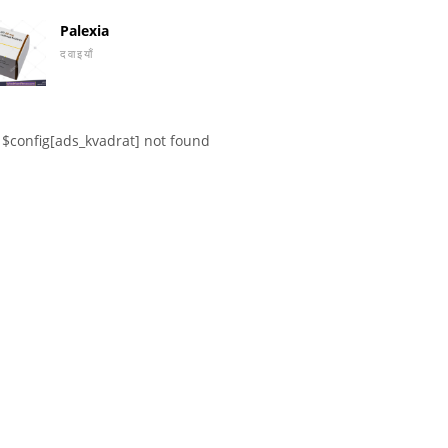
Palexia
दवाइयाँ
$config[ads_kvadrat] not found