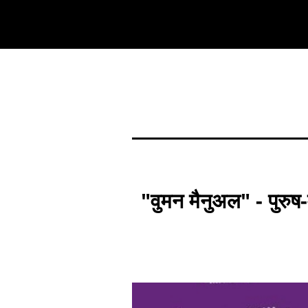
"वुमन मैनुअल" - पुरुष