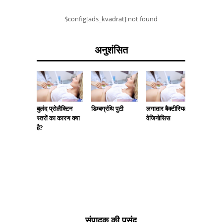
$config[ads_kvadrat] not found
अनुशंसित
बुलंद प्रोलैक्टिन
डिम्बग्रंथि पुटी
लगातार बैक्टीरियल
प्रणाली
स्तरों का कारण क्या
वेजिनोसिस
वाहिकाश
है?
प्रकार 
संपादक की पसंद