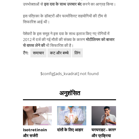
उपभोक्ताओं से
इस दवा के साथ उपचार बंद
करने का आग्रह किया।
इस पत्रिका के डॉक्टरों और फार्मासिस्ट सहयोगियों की टीम से
सिफारिश आई थी।
पेशेवरों के इस समूह ने इस दवा के साथ इलाज किए गए रोगियों में
2012 में दर्ज की गई मौतों की संख्या के कारण
मोटीलियम को बाजार
से वापस लेने की
भी सिफारिश की है।
टैग:
समाचार
कट और बच्चे
लिंग
$config[ads_kvadrat] not found
अनुशंसित
Isotretinoin
दांतों के लिए आहार
स्त्री रोग
घरघराहट - कारण
और सर्जरी
परीक्षा के
और प्रक्रिया