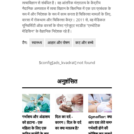
त्वचाविज्ञान से संबंधित है। वह आंतरिक मंत्रालय के केंद्रीय
नैदानिक ​​अस्पताल में त्वचा विज्ञान के क्लिनिक में एक उप प्रबंधक के
रूप में और निदेशक के रूप में काम करता है चिकित्सा मामलों के लिए,
वारसा में रोकथाम और चिकित्सा केंद्र। 2011 से, वह मेडिकल
यूनिवर्सिटी ऑफ़ वारसॉ के पोस्ट ग्रेजुएट स्टडीज़ "एस्थेटिक
मेडिसिन" के वैज्ञानिक निदेशक रहे हैं।
टैग:
स्वास्थ्य
आहार और पोषण
कट और बच्चे
$config[ads_kvadrat] not found
अनुशंसित
गर्भाशय और अंडाशय
दिल का दर्द -
Gynoflor: क्या
गुर्दे की 
को हटाना - एक
कारण। दिल के दर्द
आप दवा लेते समय
निकलना
महिला के लिए एक
का क्या मतलब है?
गर्भवती होने की
कठिन सर्जरी के बाद
कोशिश कर सकते