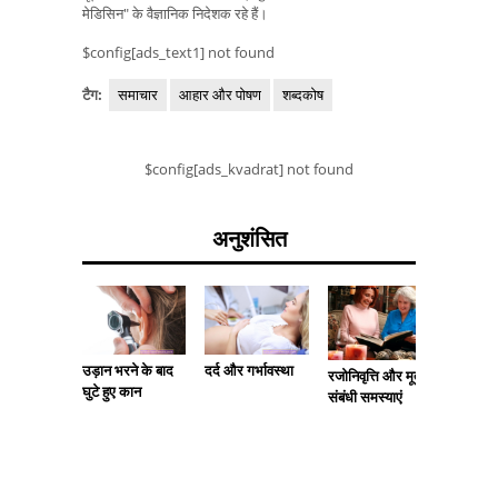
मेडिसिन" के वैज्ञानिक निदेशक रहे हैं।
$config[ads_text1] not found
टैग:
समाचार
आहार और पोषण
शब्दकोष
$config[ads_kvadrat] not found
अनुशंसित
उड़ान भरने के बाद
दर्द और गर्भावस्था
रजोनिवृत्ति और मूत्र
एडनेक्स
घुटे हुए कान
संबंधी समस्याएं
आवर्तक य
माइकोस