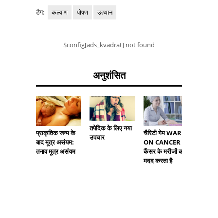
टैग:
कल्याण
पोषण
उत्थान
$config[ads_kvadrat] not found
अनुशंसित
तपेदिक के लिए नया
चैरिटी गेम WAR
प्राकृतिक जन्म के
उपचार
ON CANCER
बाद मूत्र असंयम:
पहली जै
कैंसर के मरीजों की
तनाव मूत्र असंयम
चिकित्सा
मदद करता है
ग्रीवा कैं
उत्तरजीवि