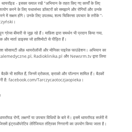
 कि" थायरॉइड - इसका ख्याल रखें "अभियान के तहत किए गए कार्यों के लिए
ा उपयोग करने के लिए यथासंभव डॉक्टरों को समझाने और रोगियों और उनके
करने में सक्षम होंगे। उनके लिए उपलब्ध, शल्य चिकित्सा उपचार के तरीके ”-
rczyński।
ग्रेव्स बीमारी से जूझ रहे हैं। माफ़िश द्वारा समर्थन भी प्रदान किया गया,
क और मार्ता डाइक्स जो हाशिमोटो से पीड़ित हैं।
 पोलिश सोसायटी ऑफ़ थायरोलॉजी और मोनिका पाइरेक फाउंडेशन। अभियान का
talemedyczne.pl, Radioklinika.pl और Newsrm.tv द्वारा लिया
ए बैठकें भी शामिल हैं, जिनमें व्रोकला, क्राको और पॉज़्नान शामिल हैं। बैठकों
र जारी है: facebook.com/Tarczycaotoczjaopieka।
क
रॉयड रोगों, लक्षणों या उपचार विधियों के बारे में। इसमें थायरॉयड सर्जरी में
ै, जिसमें इंट्राऑपरेटिव लेरिंजियल तंत्रिका निगरानी का उपयोग किया जाता है।