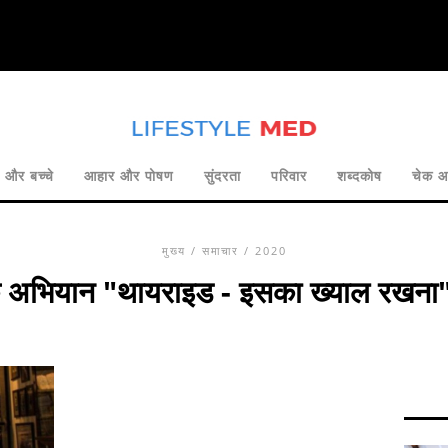
और बच्चे
आहार और पोषण
सुंदरता
परिवार
शब्दकोष
चेक 
मुख्य
/
समाचार
/ 2020
क्षिक अभियान "थायराइड - इसका ख्याल रखना"