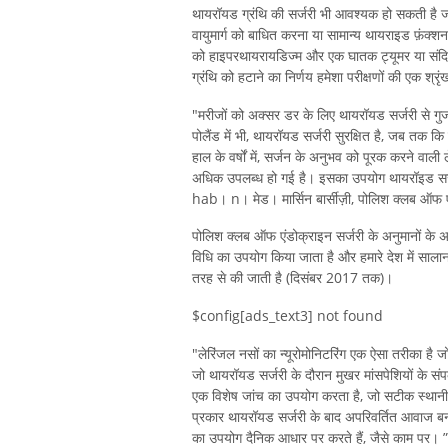
थायरॉयड ग्रंथि की सर्जरी भी आवश्यक हो सकती है जब
वायुमार्ग को बाधित करना या सामान्य थायराइड फ़ंक्श
को हाइपरथायरायडिज्म और एक घातक ट्यूमर या संदिग्ध 
ग्रंथि को हटाने का निर्णय हमेशा परीक्षणों की एक श्रृ
"मरीजों को अक्सर डर के लिए थायरॉयड सर्जरी से ग
पोलैंड में भी, थायरॉयड सर्जरी सुरक्षित है, जब तक 
हाल के वर्षों में, सर्जन के अनुभव को पूरक करने वाली ल
अधिक उपलब्ध हो गई है। इसका उपयोग थायरॉइड सर्जर
hab। n। मेड। मार्सिन बार्सीज़ी, पोलिश क्लब ऑफ एं
पोलिश क्लब ऑफ एंडोक्राइन सर्जरी के अनुमानों के अनुस
विधि का उपयोग किया जाता है और हमारे देश में साल
तरह से की जाती है (दिसंबर 2017 तक)।
$config[ads_text3] not found
"लेरिंजल नसों का न्यूरोमोनिटरिंग एक ऐसा तरीका है ज
जो थायरॉयड सर्जरी के दौरान मुखर मांसपेशियों के संपर
एक विशेष जांच का उपयोग करता है, जो सटीक स्थानी
प्रकार थायरॉयड सर्जरी के बाद अपरिवर्तित आवाज बन
का उपयोग दैनिक आधार पर करते हैं, जैसे काम पर। ”