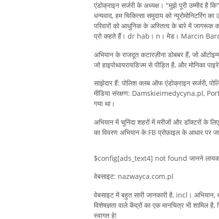
एंडोक्राइन सर्जरी के अध्यक्ष। "मुझे पूरी उम्मीद है
धन्यवाद, हम चिकित्सा समुदाय को न्यूरोमोनिटरिंग क
परिवारों को आधुनिक के अस्तित्व के बारे में जागरूक 
प्रो कहते हैं। dr hab। n। मेड। Marcin Ba
अभियान के राजदूत कटारज़ीना डोबबर हैं, जो ऑटोइम्यून 
जो हाइपोथायरायडिज्म से पीड़ित है, और मोनिका पाइरे
साझेदार हैं: पोलिश क्लब ऑफ एंडोक्राइन सर्जरी,
मीडिया संरक्षण: Damskieimedycyna.pl, Por
गया था।
अभियान में चुनिंदा शहरों में मरीजों और डॉक्टरों के लि
का विवरण अभियान के FB प्रोफ़ाइल के आधार प
$config[ads_text4] not found जानने लाय
वेबसाइट: nazwayca.com.pl
वेबसाइट में बहुत सारी जानकारी है, incl। अभियान, थाय
विशेषज्ञता वाले केंद्रों का एक मानचित्र भी शामिल ह
स्वागत हे!