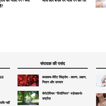
्राव का नीला रंग - क्या
जांघ और बगल पर नीले रंग की गांठ
पुल को 
ै?
बाद दांत मे
संपादक की पसंद
EGE
कसाबच-मेरिट सिंड्रोम - कारण, लक्षण,
निदान और उपचार
सेनेटोरियम "पियोनियर" स्ज़ेसावनो-
ज़द्रोज़
वधि नहीं