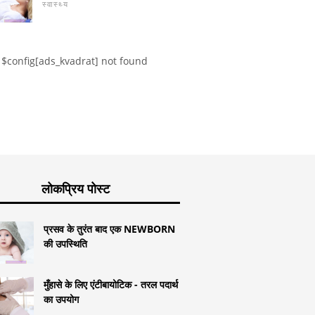
दाखिल करने और रखने के
हाइपोगोनैडोट्रॉफ़िक हाइपोगोनैडिज़्म
स्वास्थ्य
एंडोमेट्रिय
ं दर्द
और गर्भावस्था का मौका
$config[ads_kvadrat] not found
लोकप्रिय पोस्ट
प्रसव के तुरंत बाद एक NEWBORN
की उपस्थिति
मुँहासे के लिए एंटीबायोटिक - तरल पदार्थ
का उपयोग