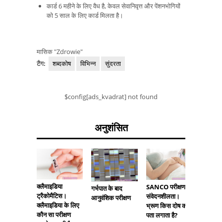
कार्ड 6 महीने के लिए वैध है, केवल सेवानिवृत्त और पेंशनभोगियों
को 5 साल के लिए कार्ड मिलता है।
मासिक "Zdrowie"
टैग:
शब्दकोष
विभिन्न
सुंदरता
$config[ads_kvadrat] not found
अनुशंसित
क्लैमाइडिया
मतली - क
SANCO परीक्षण -
गर्भपात के बाद
ट्रैकोमैटिस।
मतली का
संवेदनशीलता।
आनुवंशिक परीक्षण
क्लैमाइडिया के लिए
बनता है?
भ्रूण किस दोष का
कौन सा परीक्षण
पता लगाता है?