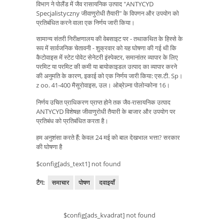
विभाग ने पोलैंड में जैव रासायनिक उत्पाद "ANTYCYD
Specjalistyczny जीवाणुरोधी तैयारी" के विपणन और उपयोग को
प्रतिबंधित करने वाला एक निर्णय जारी किया।
सामान्य संतरी निरीक्षणालय की वेबसाइट पर - तथाकथित के हिस्से के
रूप में सार्वजनिक चेतावनी - शुक्रवार को यह घोषणा की गई थी कि
कैटोवाइस में स्टेट पोवेट सेनेटरी इंस्पेक्टर, समानांतर व्यापार के लिए
परमिट या परमिट की कमी या बायोकाइडल उत्पाद का व्यापार करने
की अनुमति के कारण, इकाई को एक निर्णय जारी किया: एस.टी. Sp।
z oo. 41-400 मैसूरोवाइस, उल। ओब्रेज़्ना पोलोन्कोना 16।
निर्णय उचित प्राधिकरण प्राप्त होने तक जैव-रासायनिक उत्पाद
ANTYCYD विशेषज्ञ जीवाणुरोधी तैयारी के बाजार और उपयोग पर
प्रतिबंध को प्रतिबंधित करता है।
हम अनुशंसा करते हैं: केवल 24 मई को बाल देखभाल भत्ता? सरकार
की घोषणा है
$config[ads_text1] not found
टैग:
समाचार
पोषण
दवाइयाँ
$config[ads_kvadrat] not found