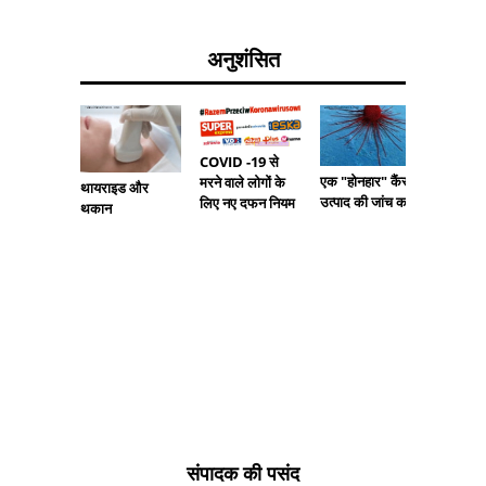
अनुशंसित
COVID -19 से
एक "होनहार" कैंसर
मरने वाले लोगों के
Katowic
थायराइड और
उत्पाद की जांच करें
लिए नए दफन नियम
यूरोपीय ब्
थकान
मुफ्त कार
व्याख्यान
संपादक की पसंद