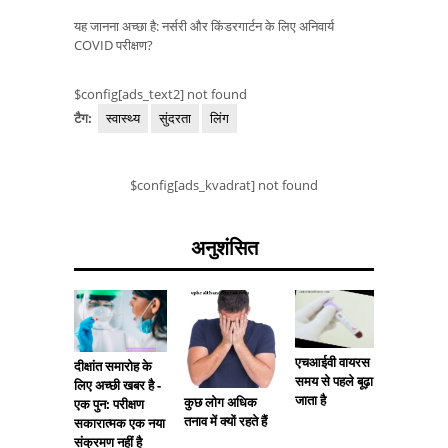
यह जानना अच्छा है: नर्सरी और किंडरगार्टन के लिए अनिवार्य
COVID परीक्षण?
$config[ads_text2] not found
टैग:
स्वास्थ्य
सुंदरता
लिंग
$config[ads_kvadrat] not found
अनुशंसित
एचआईवी वायरस
दीक्षांत समारोह के
दुनिया भर
समय से पहले बूढ़ा हो
लिए अच्छी खबर है -
फिर से खु
जाता है
कुछ लोग अधिक
एक पुन: परीक्षण
जैसे छात्र
तनाव में क्यों रहते हैं
सकारात्मक एक नया
है?
संक्रमण नहीं है