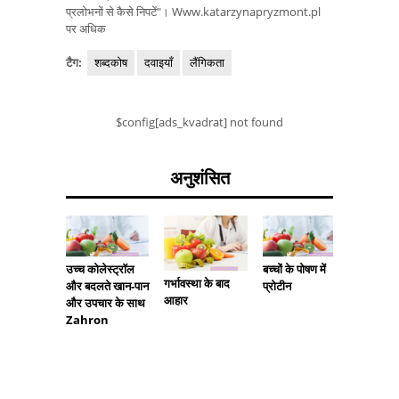
प्रलोभनों से कैसे निपटें"। Www.katarzynapryzmont.pl
पर अधिक
टैग:
शब्दकोष
दवाइयाँ
लैंगिकता
$config[ads_kvadrat] not found
अनुशंसित
उच्च कोलेस्ट्रॉल
बच्चों के पोषण में
गर्भावस्था के बाद
मैं अभी भी
और बदलते खान-पान
प्रोटीन
आहार
13 साल 
और उपचार के साथ
के लिए आ
Zahron
है?