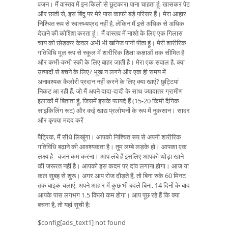
वजन। मैं वास्तव में इन किलो से छुटकारा पाना चाहता हूं, खासकर पेट
और छाती से, इस बिंदु पर मेरे पास काफी बड़े परिसर हैं। मेरा आहार
निश्चित रूप से स्वास्थ्यप्रद नहीं है, लेकिन मैं इसे अधिक से अधिक
देखने की कोशिश करता हूं। मैं वास्तव में नाश्ते के लिए एक गिलास
चाय को छोड़कर केवल अभी भी खनिज पानी पीता हूं। मेरी शारीरिक
गतिविधि मूल रूप से स्कूल में शारीरिक शिक्षा कक्षाओं तक सीमित है
और कभी-कभी स्की के लिए बाहर जाती है। मेरा एक सवाल है, क्या
उत्पादों से बचने के लिए? भूख न लगने और एक ही समय में
अनावश्यक कैलोरी प्रदान नहीं करने के लिए क्या खाएं? छुट्टियां
निकट आ रही हैं, जो मैं अपने दादा-दादी के साथ ज्यादातर ग्रामीण
इलाकों में बिताता हूं, जिसमें इसके फायदे हैं (15-20 किमी दैनिक
साइकिलिंग रूट) और कई खाद्य प्रलोभनों के रूप में नुकसान। सादर
और कृपया मदद करें
पैट्रिक, मैं सीधे लिखूंगा। आपको निश्चित रूप से अपनी शारीरिक
गतिविधि बढ़ाने की आवश्यकता है। तुम लम्बे लड़के हो। आपका एक
लक्ष्य है - वजन कम करना। आप लंबे हैं इसलिए आपको थोड़ा खाने
की जरूरत नहीं है। आपको इस कदम पर दांव लगाना होगा। आज या
कल सुबह से शुरू। अगर आप रोज दौड़ते हैं, तो बिना रुके 60 मिनट
तक बाइक चलाएं, अपने आहार में कुछ भी बदले बिना, 14 दिनों के बाद
आपके पास लगभग 1.5 किलो कम होगा। आप पूछ रहे हैं कि क्या
बचना है, तो यहां सूची है:
$config[ads_text1] not found