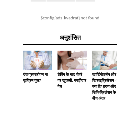
$config[ads_kvadrat] not found
अनुशंसित
दंत प्रत्यारोपण या
शेविंग के बाद चेहरे
लापता गोल
कार्डियोवर्जन और
कृत्रिम पुल?
पर खुजली, पपड़ीदार
बाद गर्भ
डिफाइब्रिलेशन - यह
पैच
प्रभाव कै
क्या है? हृदय और
डिफिब्रिलेशन के
बीच अंतर