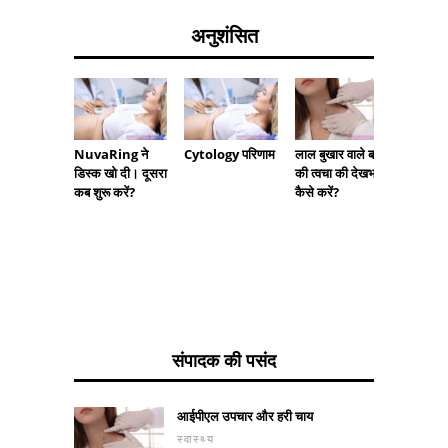
अनुशंसित
NuvaRing ने
Cytology परिणाम
लाल बुखार वाले बच्चे
अतालता क
डिस्क खो दी। दूसरा
की त्वचा की देखभाल
संबंधी क
कब शुरू करें?
कैसे करें?
संपादक की पसंद
आईपीएल उपचार और हरी चाय
स्वास्थ्य