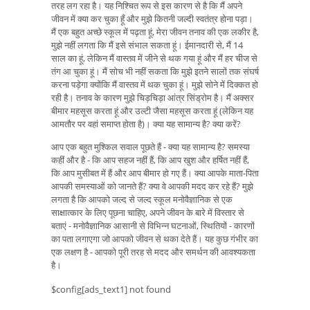
तरह लग रहा है। यह निश्चित रूप से इस कारण से है कि मैं अपने
जीवन में क्या कर चुका हूँ और मुझे कितनी जल्दी स्वतंत्र होना पड़ा।
मैं एक बहुत अच्छे स्कूल में पढ़ता हूं, मेरा जीवन तनाव की एक लकीर है,
मुझे नहीं लगता कि मैं इसे संभाल सकता हूं। ईमानदारी से, मैं 14
साल का हूं, लेकिन मैं वास्तव में जीने से थक गया हूं और मैं हर चीज से
तंग आ चुका हूं। मैं सोच भी नहीं सकता कि मुझे इतने सालों तक संघर्ष
करना पड़ेगा क्योंकि मैं वास्तव में थक चुका हूं। मुझे सोने में दिक्कत हो
रही है। तनाव के कारण मुझे चिड़चिड़ा आंत्र सिंड्रोम है। मैं अक्सर
बीमार महसूस करता हूं और उल्टी जैसा महसूस करता हूं (लेकिन यह
आमतौर पर वहां समाप्त होता है)। क्या यह सामान्य है? क्या करें?
आप एक बहुत मुश्किल सवाल पूछते हैं - क्या यह सामान्य है? समस्या
कहीं और है - कि आप सहज नहीं हैं, कि आप खुश और हर्षित नहीं हैं,
कि आप मुसीबत में हैं और आप बीमार हो गए हैं। क्या आपके माता-पिता
आपकी समस्याओं को जानते हैं? क्या वे आपकी मदद कर रहे हैं? मुझे
लगता है कि आपको जल्द से जल्द स्कूल मनोवैज्ञानिक से एक
साक्षात्कार के लिए पूछना चाहिए, अपने जीवन के बारे में विस्तार से
बताएं - मनोवैज्ञानिक आसानी से विभिन्न घटनाओं, स्थितियों - कारणों
का पता लगाएगा जो आपको जीवन से थका देते हैं। यह कुछ गंभीर का
एक लक्षण है - आपको पूरी तरह से मदद और समर्थन की आवश्यकता
है।
$config[ads_text1] not found