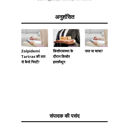
अनुशंसित
Zolpidemi
किशोरावस्था के
पापा या चाचा?
झगड़े - अ
Tartras की लत
दौरान किशोर
बुरा?
से कैसे निपटें?
हस्तमैथुन
संपादक की पसंद