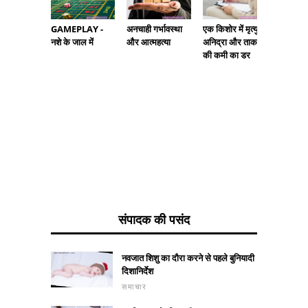
अनचाही गर्भावस्था
एक किशोर में मृत्यु,
GAMEPLAY -
विकास 
और आत्महत्या
अनिद्रा और ताकत
नशे के जाल में
कितना माप
की कमी का डर
इसका आ
भलाई, क
प्यार पर
सकता है
संपादक की पसंद
नवजात शिशु का दौरा करने से पहले बुनियादी
दिशानिर्देश
समाचार