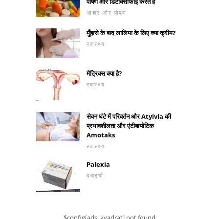
पोषण और डिटॉक्सीफाई करते हैं
आहार और पोषण
मुँहासे के बाद लालिमा के लिए क्या क्रीम?
स्वास्थ्य
मैट्रिक्स क्या है?
स्वास्थ्य
सेवन घंटे में परिवर्तन और Atyivia की
प्रभावशीलता और एंटीबायोटिक
Amotaks
स्वास्थ्य
Palexia
दवाइयाँ
$config[ads_kvadrat] not found