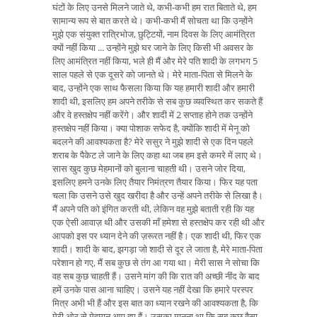
घंटों के लिए उनसे मिलने जाते थे, कभी-कभी हम रात बिताते थे, हम
सामान्य रूप से बात करते थे। कभी-कभी मैं सोचता था कि उन्होंने
मुझे एक संयुक्त रात्रिभोज, छुट्टियों, नाम दिवस के लिए आमंत्रित
क्यों नहीं किया ... उन्होंने मुझे घर जाने के लिए किसी भी अवसर के
लिए आमंत्रित नहीं किया, भले ही मैं और मेरे पति शादी के लगभग 5
साल पहले से एक दूसरे को जानते थे। मेरे माता-पिता से मिलने के
बाद, उन्होंने एक साथ फैसला किया कि यह हमारी शादी और हमारी
शादी थी, इसलिए हम अपने तरीके से सब कुछ व्यवस्थित कर सकते हैं
और वे हस्तक्षेप नहीं करेंगे। और शादी में 2 सप्ताह होने तक उन्होंने
हस्तक्षेप नहीं किया। क्या पोशाक सफेद है, क्योंकि शादी में मेनू को
बदलने की आवश्यकता है? मेरे ससुर ने मुझे शादी से एक दिन पहले
शराब के पैकेट ले जाने के लिए कहा था जब हम इसे कमरे में लाए थे।
सास खुद कुछ मेहमानों को बुलाना चाहती थी। उसने जोर दिया,
इसलिए हमने उनके लिए तैयार निमंत्रण तैयार किया। फिर यह पता
चला कि उसने उसे खुद खरीदा है और उन्हें अपने तरीके से लिखा है।
मैं अपने पति को इंगित करती थी, लेकिन वह मुझे बताती रही कि यह
एक ऐसी आवाज़ थी और उसकी माँ हमेशा से हस्तक्षेप कर रही थी और
आपको इस पर ध्यान देने की ज़रूरत नहीं है। एक शादी थी, फिर एक
शादी। शादी के बाद, झगड़ा जो शादी से दूर ले जाता है, मेरे माता-पिता
परेशान हो गए, मैं सब कुछ से तंग आ गया था। मेरी सास ने सोचा कि
वह सब कुछ चाहती हैं। उसने मांग की कि रात की अच्छी नींद के बाद
हमें उनके पास आना चाहिए। उसने यह नहीं देखा कि हमारे परस्पर
मित्र अभी भी हैं और इस बात का ध्यान रखने की आवश्यकता है, कि
मेरी ओर से मेहमान आए हुए हैं। उसका मानना ​​था कि सब कुछ वैसा