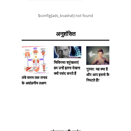
$config[ads_kvadrat] not found
अनुशंसित
चिकित्सा श्रृंखलाएं
हम उन्हें इतना देखना
स्कूल जान
गुस्सा: यह क्या है
क्यों पसंद करते हैं
पेट में दर
और आप इससे कैसे
लंबे समय तक तनाव
निपटते हैं?
के अवांछनीय लक्षण