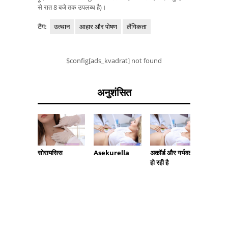
से रात 8 बजे तक उपलब्ध है)।
टैग:
उत्थान
आहार और पोषण
लैंगिकता
$config[ads_kvadrat] not found
अनुशंसित
सोरायसिस
Asekurella
अकॉर्ड और गर्भवती
पुरानी ज
हो रही है
खुजली