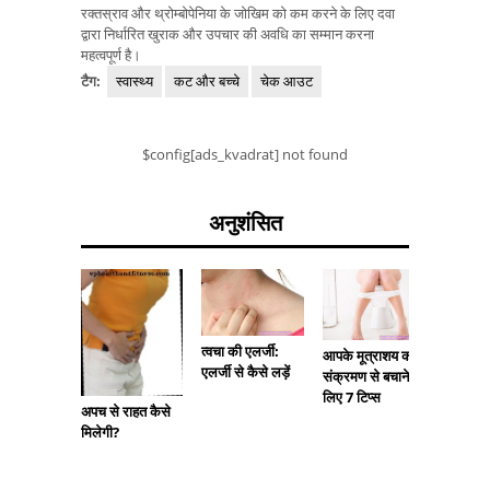
रक्तस्राव और थ्रोम्बोपेनिया के जोखिम को कम करने के लिए दवा
द्वारा निर्धारित खुराक और उपचार की अवधि का सम्मान करना
महत्वपूर्ण है।
टैग:
स्वास्थ्य
कट और बच्चे
चेक आउट
$config[ads_kvadrat] not found
अनुशंसित
त्वचा की एलर्जी:
आत्मकेंद
आपके मूत्राशय को
एलर्जी से कैसे लड़ें
आत्मकेंद्
संक्रमण से बचाने के
स्पेक्ट्रम
लिए 7 टिप्स
अपच से राहत कैसे
प्रकार
मिलेगी?