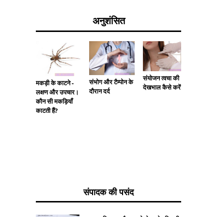
अनुशंसित
संयोजन त्वचा की
मच्छर के
संभोग और टैम्पोन के
मकड़ी के काटने -
देखभाल कैसे करें?
निशान - क
दौरान दर्द
लक्षण और उपचार।
निकालें?
कौन सी मकड़ियाँ
काटती हैं?
संपादक की पसंद