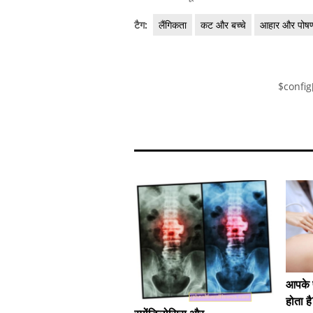
टैग:
लैंगिकता
कट और बच्चे
आहार और पोष
$config
आपके प
होता ह