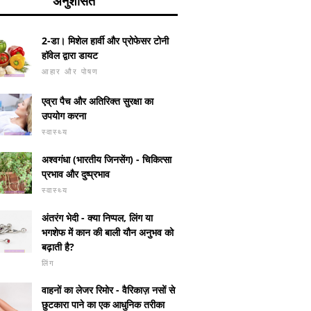
अनुशंसित
2-डा। मिशेल हार्वी और प्रोफेसर टोनी
हॉवेल द्वारा डायट
आहार और पोषण
एव्रा पैच और अतिरिक्त सुरक्षा का
उपयोग करना
स्वास्थ्य
अश्वगंधा (भारतीय जिनसेंग) - चिकित्सा
प्रभाव और दुष्प्रभाव
स्वास्थ्य
अंतरंग भेदी - क्या निप्पल, लिंग या
भगशेफ में कान की बाली यौन अनुभव को
बढ़ाती है?
लिंग
पीरियडोंटाइटिस की
वजन घटाने के बाद रक्तस्राव के
जन्म देने के
वाहनों का लेजर रिमोर - वैरिकाज़ नसों से
ै?
लिए कैस्टैग्नस
गर्भावस्था?
छुटकारा पाने का एक आधुनिक तरीका