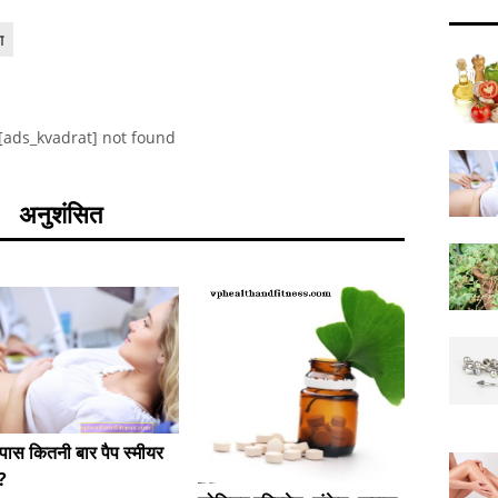
ण
[ads_kvadrat] not found
अनुशंसित
ास कितनी बार पैप स्मीयर
क्या यह 
ै?
शुरुआत ह