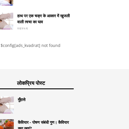
के इलाज के बाद की अवधि
अपनी अवधि के अंत में शिशु की
योनि बायोक
हाथ पर एक चक्र के आकार में खुजली
है?
कोशिश करना
व्याख्या
वाली त्वचा का घाव
स्वास्थ्य
$config[ads_kvadrat] not found
लोकप्रिय पोस्ट
मुँहासे
कैवियार - पोषण संबंधी गुण। कैवियार
क्या खाएं?