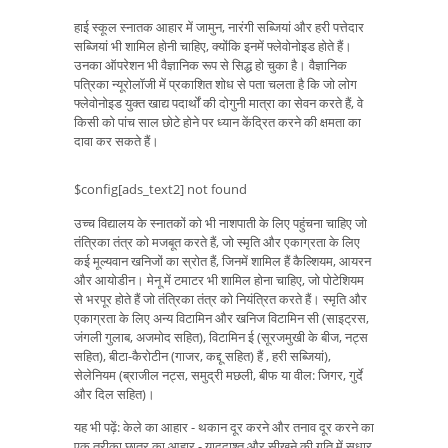
हाई स्कूल स्नातक आहार में जामुन, नारंगी सब्जियां और हरी पत्तेदार
सब्जियां भी शामिल होनी चाहिए, क्योंकि इनमें फ्लेवोनोइड होते हैं।
उनका ऑपरेशन भी वैज्ञानिक रूप से सिद्ध हो चुका है। वैज्ञानिक
पत्रिका न्यूरोलॉजी में प्रकाशित शोध से पता चलता है कि जो लोग
फ्लेवोनोइड युक्त खाद्य पदार्थों की दोगुनी मात्रा का सेवन करते हैं, वे
किसी को पांच साल छोटे होने पर ध्यान केंद्रित करने की क्षमता का
दावा कर सकते हैं।
$config[ads_text2] not found
उच्च विद्यालय के स्नातकों को भी नाशपाती के लिए पहुंचना चाहिए जो
तंत्रिका तंत्र को मजबूत करते हैं, जो स्मृति और एकाग्रता के लिए
कई मूल्यवान खनिजों का स्रोत हैं, जिनमें शामिल हैं कैल्शियम, आयरन
और आयोडीन। मेनू में टमाटर भी शामिल होना चाहिए, जो पोटेशियम
से भरपूर होते हैं जो तंत्रिका तंत्र को नियंत्रित करते हैं। स्मृति और
एकाग्रता के लिए अन्य विटामिन और खनिज विटामिन सी (साइट्रस,
जंगली गुलाब, अजमोद सहित), विटामिन ई (सूरजमुखी के बीज, नट्स
सहित), बीटा-कैरोटीन (गाजर, कद्दू सहित) हैं , हरी सब्जियां),
सेलेनियम (ब्राजील नट्स, समुद्री मछली, बीफ या वील: जिगर, गुर्दे
और दिल सहित)।
यह भी पढ़ें: केले का आहार - थकान दूर करने और तनाव दूर करने का
एक तरीका छात्र का आहार - याददाश्त और सीखने की गति में सुधार