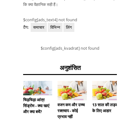
कि क्या वैज्ञानिक सही हैं।
$config[ads_text4] not found
टैग:
समाचार
विभिन्न
लिंग
$config[ads_kvadrat] not found
अनुशंसित
चिड़चिड़ा आंत्र
बदबूदार ग
वजन कम और उच्च
13 साल की लड़की
सिंड्रोम - क्या खाएं
कारण हो 
रक्तचाप - कोई
के लिए आहार
और क्या बचें?
प्रभाव नहीं