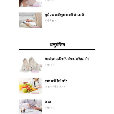
मुझे एक शादीशुदा आदमी से प्यार है
मनोविज्ञान
अनुशंसित
माल्टीज़: उपस्थिति, पोषण, चरित्र, रोग
स्वास्थ्य
शाकाहारी कैसे बनें?
आहार और पोषण
कब्ज
स्वास्थ्य