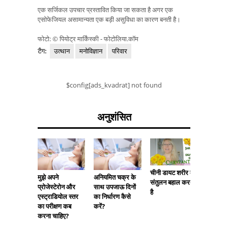
एक सर्जिकल उपचार प्रस्तावित किया जा सकता है अगर एक
एसोफेजियल असामान्यता एक बड़ी असुविधा का कारण बनती है।
फोटो: © पियोट्र मार्किंस्की - फोटोलिया.कॉम
टैग:
उत्थान
मनोविज्ञान
परिवार
$config[ads_kvadrat] not found
अनुशंसित
चीनी डायट शरीर में
मुझे अपने
अनियमित चक्र के
Seroxa
संतुलन बहाल करता
प्रोजेस्टेरोन और
साथ उपजाऊ दिनों
नियोजित ग
है
एस्ट्राडियोल स्तर
का निर्धारण कैसे
का परीक्षण कब
करें?
करना चाहिए?