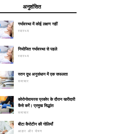
अनुशंसित
गर्भावस्था में कोई लक्षण नहीं
स्वास्थ्य
नियोजित गर्भावस्था से पहले
स्वास्थ्य
स्तन दूध अनुसंधान में एक सफलता
समाचार
कोरोनोवायरस प्रकोप के दौरान खरीदारी
कैसे करें। प्रमुख सिद्धांत
 तरह से संतुलित कमी
निकल एलर्ज
स्टार ऐनीज़ (तारा): गुण और
समाचार
अनुप्रयोग
बीटा कैरोटीन की गोलियाँ
आहार और पोषण