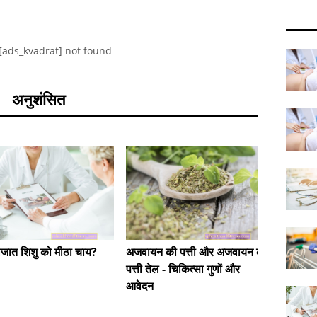
[ads_kvadrat] not found
अनुशंसित
जात शिशु को मीठा चाय?
एक अच्छी
अजवायन की पत्ती और अजवायन की
आहार
पत्ती तेल - चिकित्सा गुणों और
आवेदन