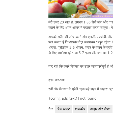
मेरी उम्र 20 साल है, लगभग 1.86 सेमी लंबा और वजन 
बढ़ाने के लिए अपने आहार में बदलाव करना चाहूंगा। मेर
आपको शरीर की जांच करने और एलर्जी, परजीवी, और ह
पता चलता है कि आपका तेज़ चयापचय "बहुत सुंदर" ह
धारणा: प्रतिदिन 5-6 भोजन; शरीर के वजन के प्रति क
के लिए कार्बोहाइड्रेट का 5-7 ग्राम और वसा का 1-2
याद रखें कि हमारे विशेषज्ञ का उत्तर जानकारीपूर्ण है
इज़ा कज्जाका
रनों और मैराथन के प्रेमी "एक बड़े शहर में आहार" 
$config[ads_text1] not found
टैग:
चेक आउट
शब्दकोष
आहार और पोषण