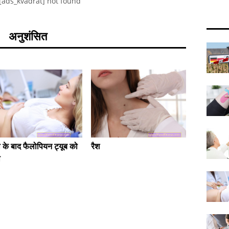
[ads_kvadrat] not found
अनुशंसित
 के बाद फैलोपियन ट्यूब को
रैश
घुटने के 
ा
पाठ्यक्र