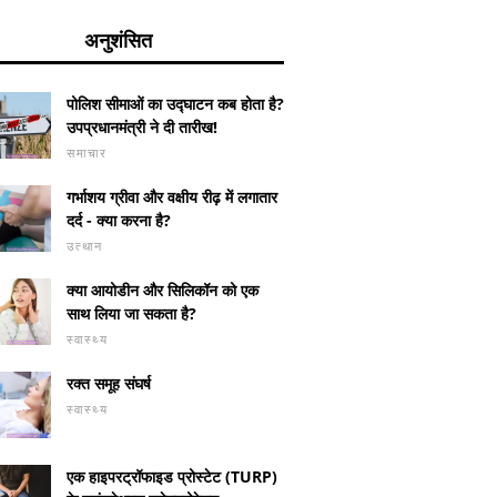
अनुशंसित
पोलिश सीमाओं का उद्घाटन कब होता है?
उपप्रधानमंत्री ने दी तारीख!
समाचार
गर्भाशय ग्रीवा और वक्षीय रीढ़ में लगातार
दर्द - क्या करना है?
उत्थान
क्या आयोडीन और सिलिकॉन को एक
साथ लिया जा सकता है?
सॉफ्ट फाइब्रोमस
हार्मोनल ग
संयुक्त पंचर: संकेत और
स्वास्थ्य
दिनों के ल
म
रक्त समूह संघर्ष
स्वास्थ्य
एक हाइपरट्रॉफाइड प्रोस्टेट (TURP)