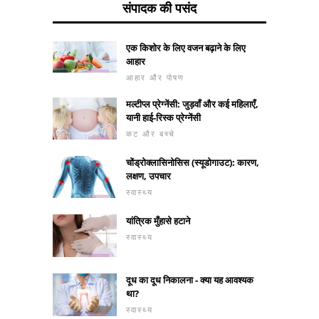
संपादक की पसंद
एक किशोर के लिए वजन बढ़ाने के लिए
आहार
आहार और पोषण
मल्टीप्ल प्रेग्नेंसी: जुड़वाँ और कई महिलाएँ,
यानी हाई-रिस्क प्रेग्नेंसी
कट और बच्चे
चोंड्रोक्लासिनोसिस (स्यूडोगाउट): कारण,
लक्षण, उपचार
स्वास्थ्य
यांत्रिक मुँहासे हटाने
स्वास्थ्य
दूध का दूध निकालना - क्या यह आवश्यक
था?
स्वास्थ्य