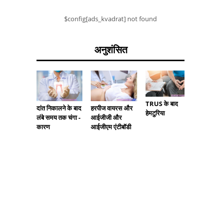
$config[ads_kvadrat] not found
अनुशंसित
TRUS के बाद
दांत निकालने के बाद
हरपीज वायरस और
किशोरों 
हेमटुरिया
लंबे समय तक चंगा -
आईजीजी और
TSH का आ
कारण
आईजीएम एंटीबॉडी
है?