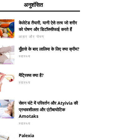
अनुशंसित
केलेटेड तैयारी, यानी ऐसे तत्व जो शरीर
को पोषण और डिटॉक्सीफाई करते हैं
आहार और पोषण
मुँहासे के बाद लालिमा के लिए क्या क्रीम?
स्वास्थ्य
मैट्रिक्स क्या है?
स्वास्थ्य
सेवन घंटे में परिवर्तन और Atyivia की
प्रभावशीलता और एंटीबायोटिक
Amotaks
स्वास्थ्य
 सूजन - कारण, लक्षण और
एडवर्ड्स सिंड्रोम: कारण और
Palexia
लाइपेस - भू