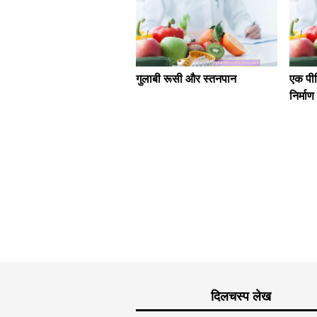
गुलाबी रूसी और स्तनपान
एक पील
निर्मा
दिलचस्प लेख