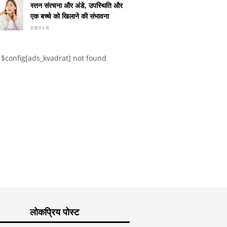
स्तन संरचना और अंडे, उपस्थिति और
एक बच्चे को खिलाने की संभावना
स्वास्थ्य
$config[ads_kvadrat] not found
कड़वा चॉकलेट का सबसे अधिक
ी - कैलोरी, पोषण संबंधी
Goldenro
पोषण मूल्य है
रॉबेरी में किस तरह का
और आवेदन
है?
लोकप्रिय पोस्ट