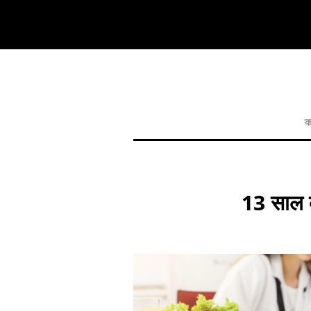
क
13 साल क